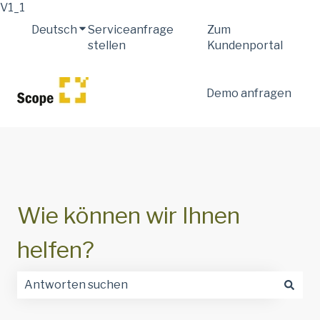
V1_1
Deutsch
Untermenü für Übersetzungen anzeigen
Serviceanfrage
Zum
stellen
Kundenportal
Demo anfragen
Wie können wir Ihnen
helfen?
Es gibt keine Vorschläge, da das Suchfeld leer ist.