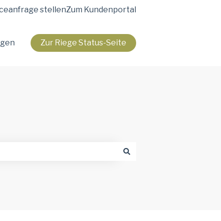
ceanfrage stellen
Zum Kundenportal
agen
Zur Riege Status-Seite