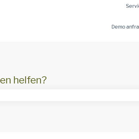
ungen anzeigen
Servi
Demo anfr
en helfen?
hfeld leer ist.