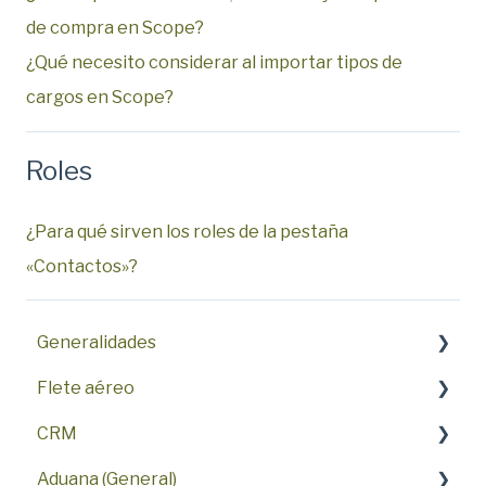
de compra en Scope?
¿Qué necesito considerar al importar tipos de
cargos en Scope?
Roles
¿Para qué sirven los roles de la pestaña
«Contactos»?
Generalidades
Flete aéreo
Características destacadas
CRM
Primeros pasos
Preguntas frecuentes
Aduana (General)
Preguntas frecuentes
AWB
Preguntas frecuentes