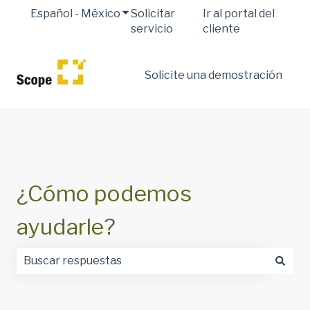
Español - México
Traducciones de Mostrar submenú 
Solicitar
Ir al portal del
servicio
cliente
Solicite una demostración
¿Cómo podemos
ayudarle?
No hay sugerencias porque el campo de búsqueda est