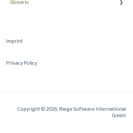
Glosario
26.4
26.2
S
26.0
25.10
Imprint
25.8
Privacy Policy
25.6
25.4
25.2
25.0
Copyright © 2026, Riege Software International
24.10
GmbH
24.8