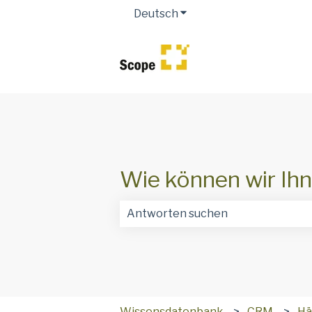
Deutsch
Untermenü für Übersetz
Wie können wir Ihn
Es gibt keine Vorschläge, da das Suc
Wissensdatenbank
CRM
Hä