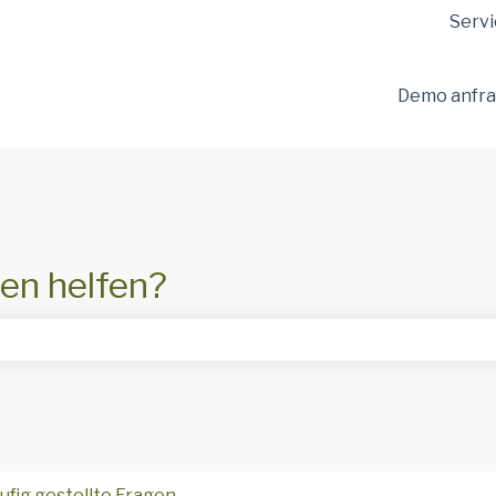
ungen anzeigen
Servi
Demo anfr
en helfen?
hfeld leer ist.
ufig gestellte Fragen