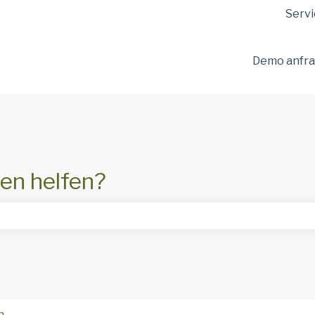
ungen anzeigen
Servi
Demo anfr
en helfen?
hfeld leer ist.
n