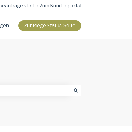
ceanfrage stellen
Zum Kundenportal
agen
Zur Riege Status-Seite