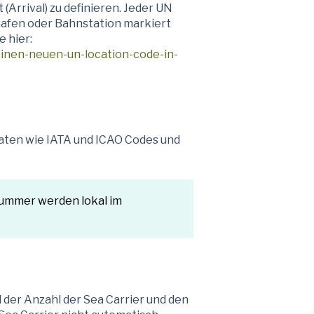
rrival) zu definieren. Jeder UN
hafen oder Bahnstation markiert
 hier:
einen-neuen-un-location-code-in-
aten wie IATA und ICAO Codes und
ummer werden lokal im
der Anzahl der Sea Carrier und den