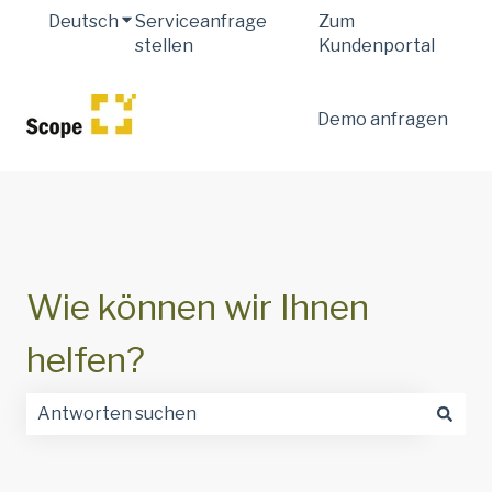
Deutsch
Untermenü für Übersetzungen anzeigen
Serviceanfrage
Zum
stellen
Kundenportal
Demo anfragen
Wie können wir Ihnen
helfen?
Es gibt keine Vorschläge, da das Suchfeld leer ist.