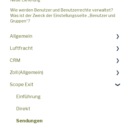
Wie werden Benutzer und Benutzerrechte verwaltet?
Was ist der Zweck der Einstellungsseite „Benutzer und
Gruppen“?
Allgemein
Luftfracht
Top-Funktionen
CRM
Erste Schritte
Häufig gestellte Fragen
Zoll (Allgemein)
Häufig gestellte Fragen
AWB
Häufig gestellte Fragen
Scope Exit
Benutzeroberfläche
Verfahren
Verkaufsaktivitäten
SCI - Scope Customs Integration
Sicherheit
Air Freight Booking Portal
ATLAS
Einführung
Einstellungen
Airline Messaging
FAQ
Direkt
Demo
Zoll USA
Sendungen