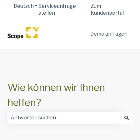
Deutsch
Untermenü für Übersetzungen anzeigen
Serviceanfrage
Zum
stellen
Kundenportal
Demo anfragen
Wie können wir Ihnen
helfen?
Es gibt keine Vorschläge, da das Suchfeld leer ist.