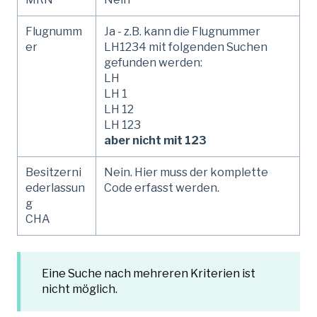
Flugnumm
Ja - z.B. kann die Flugnummer
er
LH1234 mit folgenden Suchen
gefunden werden:
LH
LH 1
LH 12
LH 123
aber nicht mit 123
Besitzerni
Nein. Hier muss der komplette
ederlassun
Code erfasst werden.
g
CHA
Eine Suche nach mehreren Kriterien ist
nicht möglich.