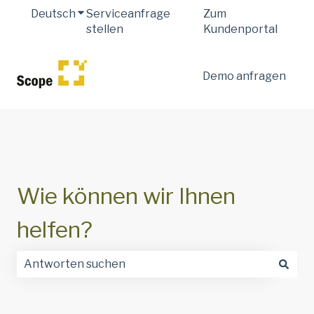
Deutsch
Untermenü für Übersetzungen anzeigen
Serviceanfrage
Zum
stellen
Kundenportal
Demo anfragen
Wie können wir Ihnen
helfen?
Es gibt keine Vorschläge, da das Suchfeld leer ist.