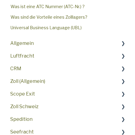
Was ist eine ATC Nummer (ATC-Nr.) ?
Was sind die Vorteile eines Zolllagers?
Universal Business Language (UBL)
Allgemein
Luftfracht
Top-Funktionen
CRM
Erste Schritte
Häufig gestellte Fragen
Zoll (Allgemein)
Häufig gestellte Fragen
AWB
Häufig gestellte Fragen
Scope Exit
Benutzeroberfläche
Verfahren
Verkaufsaktivitäten
SCI - Scope Customs Integration
Zoll Schweiz
Sicherheit
Air Freight Booking Portal
ATLAS
Einführung
Spedition
Einstellungen
Airline Messaging
FAQ
Direkt
Allgemein
Seefracht
Demo
Zoll USA
Sendungen
Ausfuhr
Besondere Funktionen