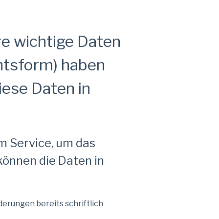
e wichtige Daten
htsform) haben
iese Daten in
m Service, um das
können die Daten in
nderungen bereits schriftlich