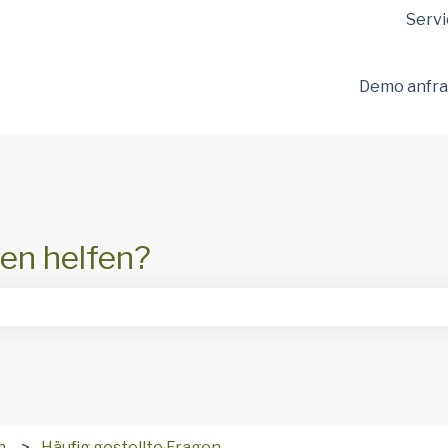
ungen anzeigen
Servi
Demo anfr
en helfen?
hfeld leer ist.
n
Häufig gestellte Fragen