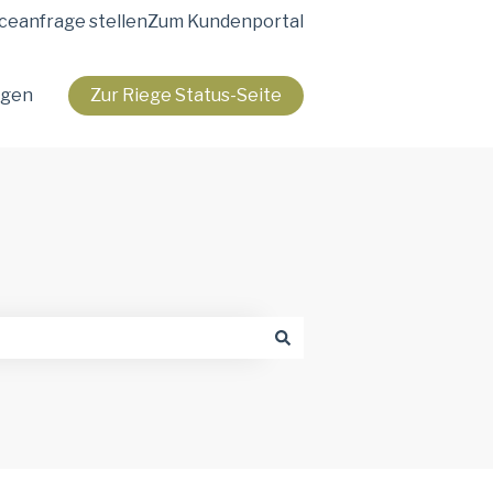
ceanfrage stellen
Zum Kundenportal
agen
Zur Riege Status-Seite